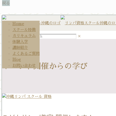
Home
スクール特徴
カリキュラム
✕
体験入学
講師紹介
よくあるご質問
Blog
イベント開催からの学び
お問い合わせ